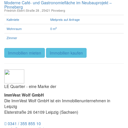
Moderne Café- und Gastronomiefläche im Neubauprojekt –
Pinneberg
Friedrich-Ebert-Straße 28 , 25421 Pinneberg
Kaltmiete
Mietpreis auf Anfrage
2
Wohnraum
0 m
Zimmer
Immobilien mieten
Immobilien kaufen
LE Quartier - eine Marke der
navigati
ImmVest Wolf GmbH
Die ImmVest Wolf GmbH ist ein Immobilienunternehmen in
Leipzig
Elsterstraße 26
04109
Leipzig
(
Sachsen
)
0341 / 355 855 10