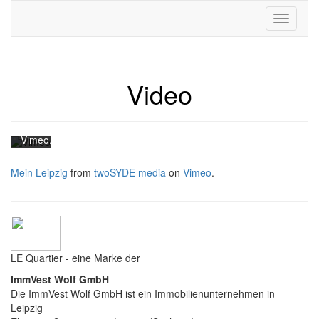
Mit
dem
Laden
des
Videos
akzeptieren
Video
Sie
die
Datenschutzerklärung
von
Vimeo.
Mehr
erfahren
Mein Leipzig
from
twoSYDE media
on
Vimeo
.
Video
laden
Vimeo
immer
LE Quartier - eine Marke der
entsperren
ImmVest Wolf GmbH
Die ImmVest Wolf GmbH ist ein Immobilienunternehmen in
Leipzig