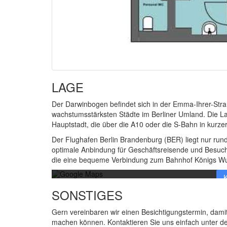
LAGE
Der Darwinbogen befindet sich in der Emma-Ihrer-Stra
wachstumsstärksten Städte im Berliner Umland. Die L
Hauptstadt, die über die A10 oder die S-Bahn in kurzer 
Der Flughafen Berlin Brandenburg (BER) liegt nur rund
optimale Anbindung für Geschäftsreisende und Besuche
Mit dem Laden der Karte akzeptier
Me
die eine bequeme Verbindung zum Bahnhof Königs Wust
K
SONSTIGES
Google 
Gern vereinbaren wir einen Besichtigungstermin, dami
machen können. Kontaktieren Sie uns einfach unter d